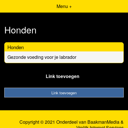
Menu +
Honden
Honden
Gezonde voeding voor je labrador
Link toevoegen
Link toevoegen
Copyright © 2021 Onderdeel van
BaakmanMedia
&
Vrolijk Internet Services