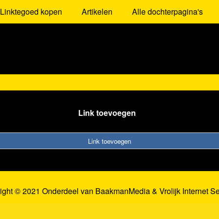
Linktegoed kopen
Artikelen
Alle dochterpagina's
Link toevoegen
Link toevoegen
ight © 2021 Onderdeel van
BaakmanMedia
&
Vrolijk Internet S